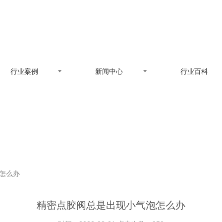
,糖心视频黄色,糖心VLOG污官网入口
行业案例
新闻中心
行业百科
泡怎么办
精密点胶阀总是出现小气泡怎么办