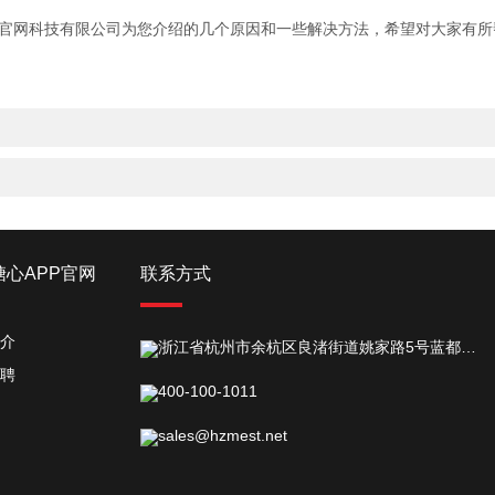
P官网科技有限公司为您介绍的几个原因和一些解决方法，希望对大家有
糖心APP官网
联系方式
介
浙江省杭州市余杭区良渚街道姚家路5号蓝都科创园11号楼
聘
400-100-1011
sales@hzmest.net