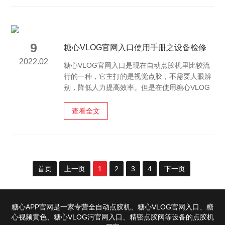
9
糖心VLOG官网入口使用手册之设备检修
2022.02
糖心VLOG官网入口是现在自动点胶机里比较流
行的一种，它主打的是视觉点胶，不需要人眼辨
别，降低人力提高效率。但是在使用糖心VLOG
官网入口之前糖心APP官网要了解相关的手册，
设备检修都是这些辅助工具常见的问题，今天小
查看全文
迈就给大家带来糖心VLOG官网入口的设备检修
内容，请大家认真阅读设备使用手册。
首页
上一页
1
2
3
4
下一页
糖心APP官网是一家专营全自动点胶机、糖心VLOG官网入口、糖
心视频黄色、糖心VLOG污官网入口、精密点胶阀等设备的点胶机