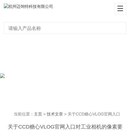
糖心APP官网,糖心VLOG官网入口,
糖心视频黄色,糖心VLOG污官网入
口
当前位置：
主页
>
技术文章
> 关于CCD糖心VLOG官网入口
对工业相机的像素要求问题的探讨
关于CCD糖心VLOG官网入口对工业相机的像素要