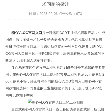
求问题的探讨
时间：2023-02-06 点击次数：673
糖心VLOG官网入口
是一种运用CCD工业相机抓取产品，生成
图像，通过图像分析信号反馈给集成系统，然后指挥运动三轴部
件进行精准捕捉目标并快速运动点胶的一种自动化设备，糖心VL
OG官网入口最早运用于PCB板行业，后来随着技术及各领域的不
断深入，现于深入到多种行业。
显而易见在这个过程中工业相机起到设备对外界感知的重要作
用，在糖心VLOG官网入口上使用的常规工业相机从30万像素到2
00万像素不等，那么针对不同的糖心VLOG官网入口糖心APP官
网该如何选择不同像素的工业相机呢？关于该问题，糖心APP官
网可以做如下举例：
桌面式糖心VLOG官网入口：该设备因为是桌面式的，所以机