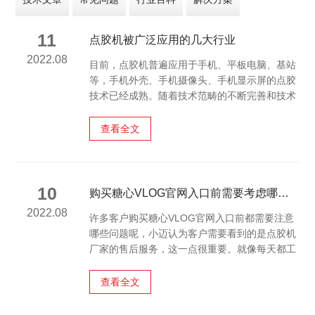
11
点胶机被广泛应用的几大行业
2022.08
目前，点胶机普遍应用于手机、平板电脑、基站
等，手机外壳、手机摄像头、手机显示屏的点胶
技术已经成熟。随着技术范畴的不断完善和技术
的逐渐完善，通信行业将成为将来智能设备拓展
的市场和领域。
查看全文
10
购买糖心VLOG官网入口前需要考虑哪些问题
2022.08
许多客户购买糖心VLOG官网入口前都需要注意
哪些问题呢，小迈认为客户需要看到的是点胶机
厂家的售后服务，这一点很重要。就像每天都工
作的点胶机一样，不可能避免磨损、老化和破损
的现象，任何机器都有这样一个折旧过程，都无
查看全文
法去避免的，但制造商的日常维护和质量保证是
非常重要的。