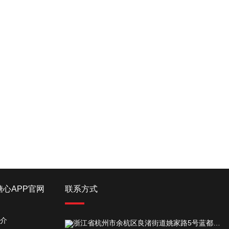
糖心APP官网
联系方式
介
浙江省杭州市余杭区良渚街道姚家路5号蓝都科创园11号楼