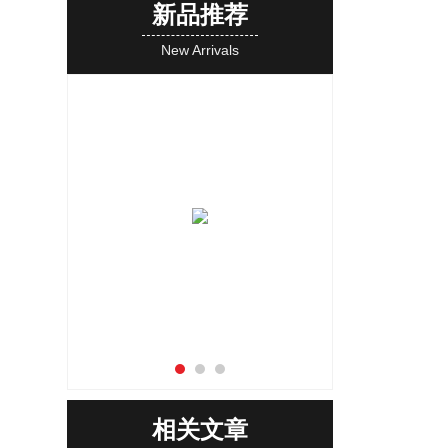
新品推荐
New Arrivals
相关文章