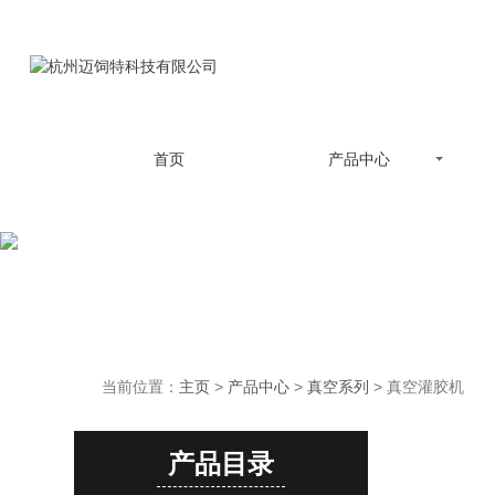
糖心APP官网,糖心VLOG官网入口
首页
产品中心
当前位置：
主页
>
产品中心
>
真空系列
> 真空灌胶机
产品目录