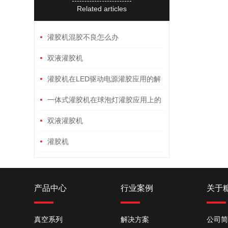
Related articles
灌胶机混胶不良怎么办
双液灌胶机
灌胶机在LED驱动电源灌胶应用的解
决方案
一体式灌胶机在球泡灯灌胶应用上的
决绝方案
双液灌胶机
灌胶机
产品中心
行业案例
关于
真空系列
解决方案
公司简