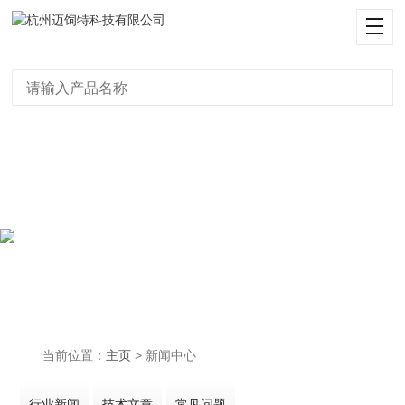
糖心APP官网,糖心VLOG官网入口,
糖心视频黄色,糖心VLOG污官网入
口
当前位置：
主页
> 新闻中心
行业新闻
技术文章
常见问题