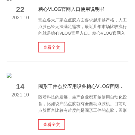
22
糖心VLOG官网入口使用说明书
2021.10
现在各大厂家在点胶方面要求越来越严格，人工
点胶已经无法满足需求，最近几年市场比较流行
的就是糖心VLOG官网入口。糖心VLOG官网入
口是一种精密点胶机，在点胶机上配备了视觉定
位检测系统而成名，替代了人眼检测通过编程程
查看全文
序等自然点胶精度更好了。很多人购买了糖心
VLOG官网入口，但是使用说明书可能不太了
解，小迈就带大家来看看！
14
圆形工件点胶应用设备糖心VLOG官网入口
2021.10
随着科技的发展，生产企业都开始使用自动化设
备，比如说产品点胶就有全自动点胶机。目前对
点胶而言比较有难度的是圆形工件的点胶，圆形
工件在点胶过程中容易滚动而影响点胶效果，对
此不少企业使用糖心VLOG官网入口，解决了在
查看全文
点胶方面遇到的圆形工件点胶难题。下面糖心